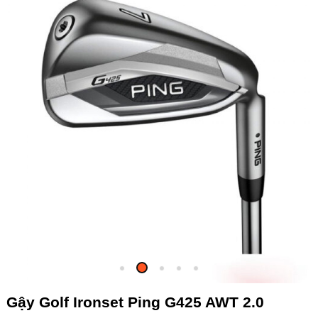
Gậy Golf Ironset Ping G425 AWT 2.0