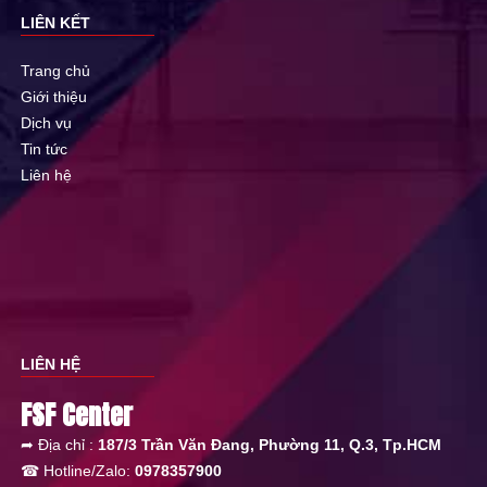
LIÊN KẾT
Trang chủ
Giới thiệu
Dịch vụ
Tin tức
Liên hệ
LIÊN HỆ
FSF Center
➦ Địa chỉ :
187/3 Trần Văn Đang, Phường 11, Q.3, Tp.HCM
☎ Hotline/Zalo:
0978357900