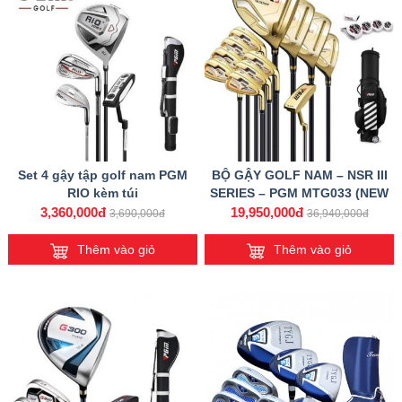
Set 4 gậy tập golf nam PGM
BỘ GẬY GOLF NAM – NSR III
RIO kèm túi
SERIES – PGM MTG033 (NEW
VERSION)
3,360,000đ
19,950,000đ
3,690,000đ
36,940,000đ
Thêm vào giỏ
Thêm vào giỏ