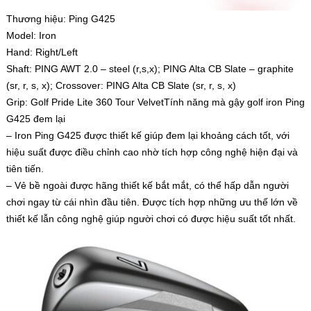
Thương hiệu: Ping G425
Model: Iron
Hand: Right/Left
Shaft: PING AWT 2.0 – steel (r,s,x); PING Alta CB Slate – graphite
(sr, r, s, x); Crossover: PING Alta CB Slate (sr, r, s, x)
Grip: Golf Pride Lite 360 Tour VelvetTính năng mà gậy golf iron Ping
G425 đem lại
– Iron Ping G425 được thiết kế giúp đem lại khoảng cách tốt, với
hiệu suất được điều chỉnh cao nhờ tích hợp công nghệ hiện đại và
tiên tiến.
– Vẻ bề ngoài được hãng thiết kế bắt mắt, có thể hấp dẫn người
chơi ngay từ cái nhìn đầu tiên. Được tích hợp những ưu thế lớn về
thiết kế lẫn công nghệ giúp người chơi có được hiệu suất tốt nhất.