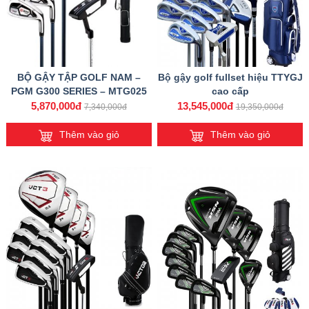
BỘ GẬY TẬP GOLF NAM –
Bộ gậy golf fullset hiệu TTYGJ
PGM G300 SERIES – MTG025
cao cấp
(4 GẬY)
5,870,000đ
13,545,000đ
7,340,000đ
19,350,000đ
Thêm vào giỏ
Thêm vào giỏ