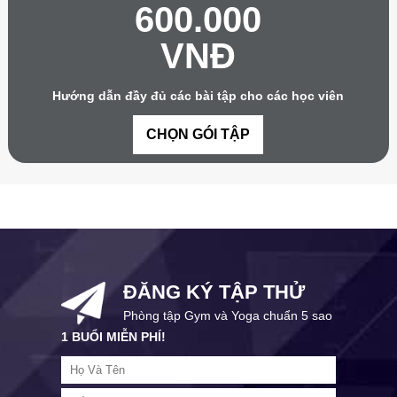
600.000
VNĐ
Hướng dẫn đầy đủ các bài tập cho các học viên
CHỌN GÓI TẬP
ĐĂNG KÝ TẬP THỬ
Phòng tập Gym và Yoga chuẩn 5 sao
1 BUỔI MIỄN PHÍ!