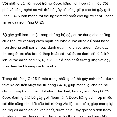
Với những cải tiến vượt trội và được hãng tích hợp rất nhiều đột
phá về công nghệ so với thế hệ gậy cũ cũng giúp cho bộ gậy golf
Ping G425 iron mang tới trải nghiệm tốt nhất cho người chơi.Thông
tin về gậy iron Ping G425
Bộ gậy golf iron – một trong những bộ gậy được dùng cho những
cú đánh với khoảng cách ngắn, thường được dùng để phát bóng
trên đường golf par 3 hoặc đánh quanh khu vực green. Đầu gậy
thường được cấu tạo từ thép hoặc sắt, và được đánh số từ 1 trở
lên, được đánh số từ 5, 6, 7, 8, 9. Số nhỏ nhất tương ứng với gậy
Iron đem lại khoảng cách xa nhất.
Trong đó, Ping G425 là một trong những thế hệ gậy mới nhất, được
thiết kế cải tiến vượt trội từ dòng G410, giúp mang lại cho người
chơi những trải nghiệm tốt nhất. Đặc biệt, bộ gậy iron Ping G425
được đánh giá là bộ gậy golf “bom tấn”. Được hãng tích hợp nhiều
cải tiến cũng như kết cấu bởi những vật liệu cao cấp, giúp mang lại
những cú đánh chuẩn xác nhất, được nhiều tay golf săn đón ngay
từ những ngày đầu ra mắt.Thông số kỹ thuật gậy iron Ping G425