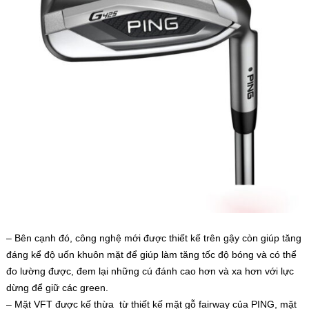
– Bên cạnh đó, công nghệ mới được thiết kế trên gậy còn giúp tăng
đáng kể độ uốn khuôn mặt để giúp làm tăng tốc độ bóng và có thể
đo lường được, đem lại những cú đánh cao hơn và xa hơn với lực
dừng để giữ các green.
– Mặt VFT được kế thừa từ thiết kế mặt gỗ fairway của PING, mặt