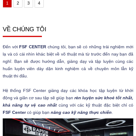
1
2
3
4
VỀ CHÚNG TÔI
Đến với
FSF CENTER
chúng tôi, bạn sẽ có những trải nghiệm mới
lạ và có cái nhìn khác biệt về võ thuật mà từ trước đến nay bạn đã
nghĩ. Bạn sẽ được hướng dẫn, giảng dạy và tập luyện cùng các
huấn luyện viên dày dặn kinh nghiệm cả về chuyên môn lẫn kỹ
thuật thi đấu.
Hệ thống FSF Center giảng dạy các khóa học tập luyện từ khởi
động và giãn cơ sau tập sẽ giúp bạn
rèn luyện sức khoẻ tốt nhất,
khả năng tự vệ cao nhất
cùng với các kỹ thuật đặc biệt chỉ có
FSF Center
có giúp bạn
nâng cao kỹ năng thực chiến
.