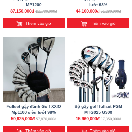
MP1200
lướt 93%
87,150,000đ
44,100,000đ
111,730,000đ
51,280,000đ
Thêm vào giỏ
Thêm vào giỏ
Fullset gậy đánh Golf XXIO
Bộ gậy golf fullset PGM
Mp1100 siêu lướt 98%
MTG025 G300
50,925,000đ
15,960,000đ
57,870,000đ
17,350,000đ
Thêm vào giỏ
Thêm vào giỏ