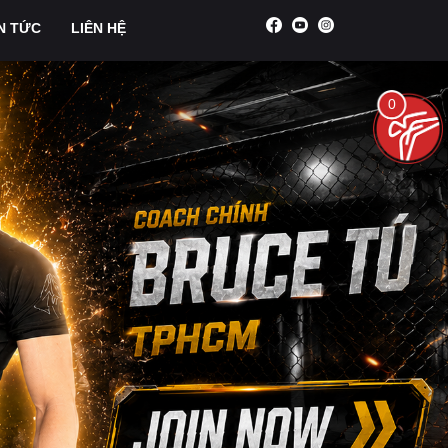
N TỨC
LIÊN HỆ
0