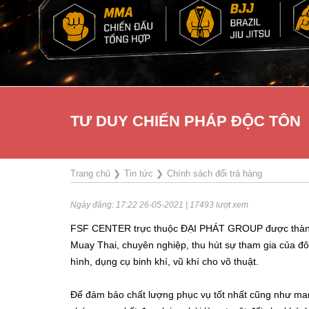
TƯ DUY CHIẾN PHÁP ĐỘC TÔN
Trang chủ
❯
Tin tức
❯
Chính sách đổi trả hàng
Ngày đăng: 17:22 26-05-2021 | 17493 lượt xem
FSF CENTER trực thuộc ĐẠI PHÁT GROUP được thành lập
Muay Thai, chuyên nghiệp, thu hút sự tham gia của đô
hình, dụng cụ binh khí, vũ khí cho võ thuật.
Để đảm bảo chất lượng phục vụ tốt nhất cũng như man