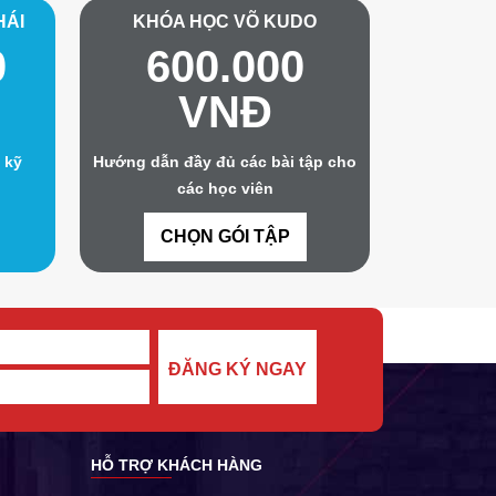
HÁI
KHÓA HỌC VÕ KUDO
0
600.000
VNĐ
 kỹ
Hướng dẫn đầy đủ các bài tập cho
các học viên
CHỌN GÓI TẬP
ĐĂNG KÝ NGAY
HỖ TRỢ KHÁCH HÀNG