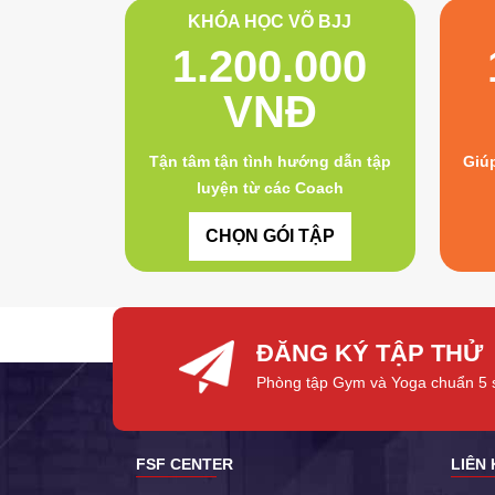
KHÓA HỌC VÕ BJJ
1.200.000
VNĐ
Tận tâm tận tình hướng dẫn tập
Giúp
luyện từ các Coach
CHỌN GÓI TẬP
ĐĂNG KÝ TẬP THỬ
Phòng tập Gym và Yoga chuẩn 5
FSF CENTER
LIÊN