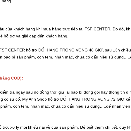
h hàng.
ầu của khách hàng khi mua hàng trực tiếp tại FSF CENTER. Do đó, khi
ẽ hỗ trợ và giải đáp đến khách hàng.
ất, FSF CENTER hỗ trợ ĐỔI HÀNG TRONG VÒNG 48 GIỜ, sau 13h chiều t
ẹn bao bì sản phẩm, còn tem, nhãn mác, chưa có dấu hiệu sử dụng…..để
 hàng COD):
iểm tra ngay sau đó đồng thời giữ lại bao bì đóng gói hay thông tin đí
hàng có sự cố. Mỹ Anh Shop hỗ trợ ĐỔI HÀNG TRONG VÒNG 72 GIỜ kể t
 phẩm, còn tem, nhãn mác, chưa có dấu hiệu sử dụng…..để nhân viên đ
 trợ, xử lý mọi khiếu nại về của sản phẩm. Để biết thêm chi tiết, quý 