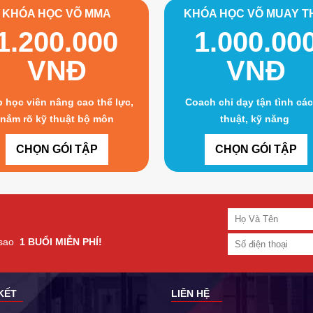
KHÓA HỌC VÕ MMA
KHÓA HỌC VÕ MUAY T
1.200.000
1.000.00
VNĐ
VNĐ
 học viên nâng cao thể lực,
Coach chỉ dạy tận tình các
nắm rõ kỹ thuật bộ môn
thuật, kỹ năng
CHỌN GÓI TẬP
CHỌN GÓI TẬP
 sao
1 BUỔI MIỄN PHÍ!
 KẾT
LIÊN HỆ