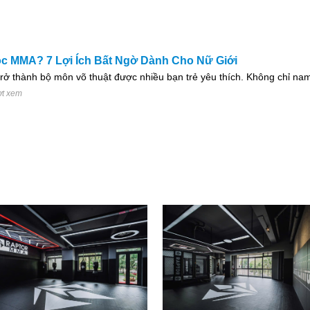
c MMA? 7 Lợi Ích Bất Ngờ Dành Cho Nữ Giới
 thành bộ môn võ thuật được nhiều bạn trẻ yêu thích. Không chỉ nam 
ợt xem