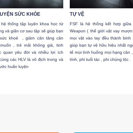
LUYỆN SỨC KHỎE
TỰ VỆ
hệ thống tập luyện khoa học từ
FSF là hệ thống kết hợp giữ
ng và giãn cơ sau tập sẽ giúp bạn
Weapon ( thế giới vật vay mượn 
ì sức khoẻ , giảm cân tăng cân
mọi vật vào tay đều thành binh 
muốn , trẻ mãi không già, tinh
giúp bạn tự vệ hữu hiệu nhất ng
c quan yêu đời và nhiều lợi ích
tế mọi tình huống mọi hạng cân , 
.cùng các HLV là vô địch trong và
tính, phi tuổi tác , phi chủng tộc .
ước huấn luyện