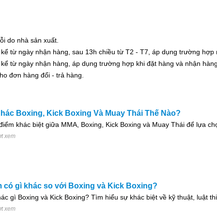
ỗi do nhà sản xuất.
ờ kể từ ngày nhận hàng, sau 13h chiều từ T2 - T7, áp dụng trường hợp
ờ kể từ ngày nhận hàng, áp dụng trường hợp khi đặt hàng và nhận hàng
o đơn hàng đổi - trả hàng.
ác Boxing, Kick Boxing Và Muay Thái Thế Nào?
iểm khác biệt giữa MMA, Boxing, Kick Boxing và Muay Thái để lựa ch
ợt xem
 có gì khác so với Boxing và Kick Boxing?
c gì Boxing và Kick Boxing? Tìm hiểu sự khác biệt về kỹ thuật, luật th
ợt xem