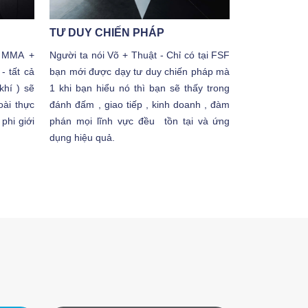
TƯ DUY CHIẾN PHÁP
a MMA +
Người ta nói Võ + Thuật - Chỉ có tại FSF
- tất cả
bạn mới được dạy tư duy chiến pháp mà
khí ) sẽ
1 khi bạn hiểu nó thì bạn sẽ thấy trong
oài thực
đánh đấm , giao tiếp , kinh doanh , đàm
phi giới
phán mọi lĩnh vực đều tồn tại và ứng
dụng hiệu quả.