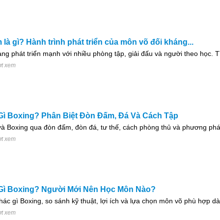
là gì? Hành trình phát triển của môn võ đối kháng...
g phát triển mạnh với nhiều phòng tập, giải đấu và người theo học. T
ợt xem
Gì Boxing? Phân Biệt Đòn Đấm, Đá Và Cách Tập
và Boxing qua đòn đấm, đòn đá, tư thế, cách phòng thủ và phương pháp
ợt xem
Gì Boxing? Người Mới Nên Học Môn Nào?
hác gì Boxing, so sánh kỹ thuật, lợi ích và lựa chọn môn võ phù hợp d
ợt xem