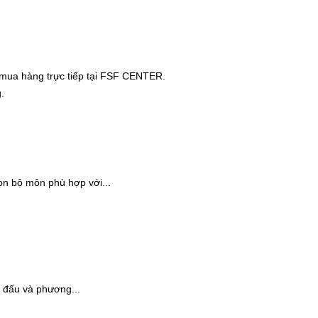
 mua hàng trực tiếp tại FSF CENTER.
.
ọn bộ môn phù hợp với...
i đấu và phương...