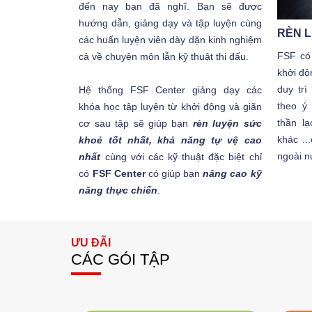
đến nay bạn đã nghĩ. Bạn sẽ được
hướng dẫn, giảng dạy và tập luyện cùng
RÈN 
các huấn luyện viên dày dặn kinh nghiệm
FSF có 
cả về chuyên môn lẫn kỹ thuật thi đấu.
khởi độ
duy tr
Hệ thống FSF Center giảng dạy các
theo ý 
khóa học tập luyện từ khởi động và giãn
thần lạ
cơ sau tập sẽ giúp bạn
rèn luyện sức
khác ..
khoẻ tốt nhất, khả năng tự vệ cao
ngoài n
nhất
cùng với các kỹ thuật đặc biệt chỉ
có
FSF Center
có giúp bạn
nâng cao kỹ
năng thực chiến
.
ƯU ĐÃI
CÁC GÓI TẬP