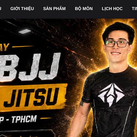
Ủ
GIỚI THIỆU
SẢN PHẨM
BỘ MÔN
LỊCH HỌC
TI