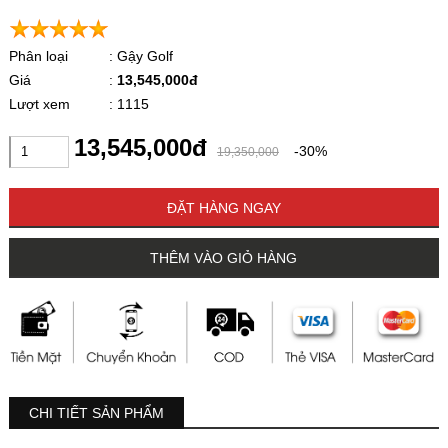
Phân loại
: Gậy Golf
Giá
:
13,545,000đ
Lượt xem
: 1115
13,545,000đ
-30%
19,350,000
ĐẶT HÀNG NGAY
THÊM VÀO GIỎ HÀNG
CHI TIẾT SẢN PHẨM