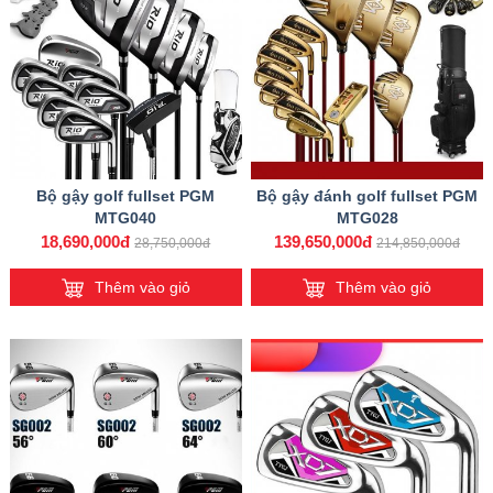
Bộ gậy golf fullset PGM
Bộ gậy đánh golf fullset PGM
MTG040
MTG028
18,690,000đ
139,650,000đ
28,750,000đ
214,850,000đ
Thêm vào giỏ
Thêm vào giỏ