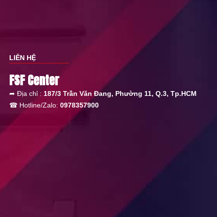
LIÊN HỆ
FSF Center
➦ Địa chỉ :
187/3 Trần Văn Đang, Phường 11, Q.3, Tp.HCM
☎ Hotline/Zalo:
0978357900