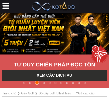
0
TƯ DUY CHIẾN PHÁP ĐỘC TÔN
XEM CÁC DỊCH VỤ
Trang chủ
❯
Gậy Golf
❯
Bộ gậy golf fullset hiệu TTYGJ cao cấp