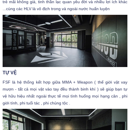
trẻ mãi không già, tinh thần lạc quan yêu đời và nhiều lợi ích khác
...cùng các HLV là vô địch trong và ngoài nước huấn luyện
TỰ VỆ
FSF là hệ thống kết hợp giữa MMA + Weapon ( thế giới vật vay
mượn - tất cả mọi vật vào tay đều thành binh khí ) sẽ giúp bạn tự
vệ hữu hiệu nhất ngoài thực tế mọi tình huống mọi hạng cân , phi
giới tính, phi tuổi tác , phi chủng tộc .