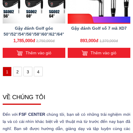
Gậy đánh Golf góc
Gậy đánh Golf số 7 mã XD7
50°/52°/54°/56°/58°/60°/62°/64°
1,785,000đ
893,000đ
2,750,000đ
1,370,000đ
Thêm vào giỏ
Thêm vào giỏ
1
2
3
4
VỀ CHÚNG TÔI
Đến với
FSF CENTER
chúng tôi, bạn sẽ có những trải nghiệm mới
lạ và có cái nhìn khác biệt về võ thuật mà từ trước đến nay bạn đã
nghĩ. Bạn sẽ được hướng dẫn, giảng dạy và tập luyện cùng các