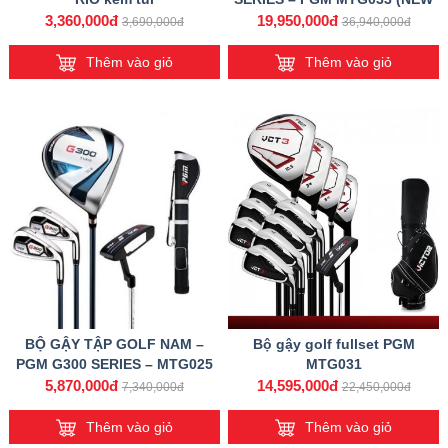
VERSION)
3,360,000đ
19,950,000đ
3,690,000đ
36,940,000đ
Thêm vào giỏ
Thêm vào giỏ
BỘ GẬY TẬP GOLF NAM –
Bộ gậy golf fullset PGM
PGM G300 SERIES – MTG025
MTG031
(4 GẬY)
5,870,000đ
14,595,000đ
7,340,000đ
22,450,000đ
Thêm vào giỏ
Thêm vào giỏ