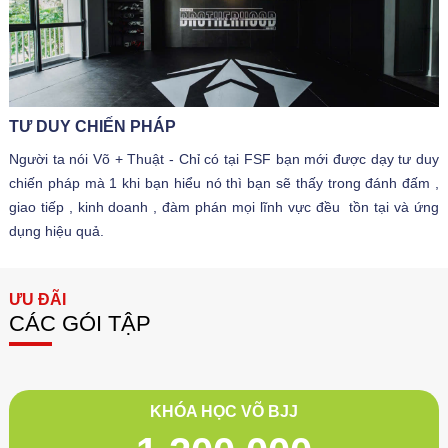
TƯ DUY CHIẾN PHÁP
Người ta nói Võ + Thuật - Chỉ có tại FSF bạn mới được dạy tư duy
chiến pháp mà 1 khi bạn hiểu nó thì bạn sẽ thấy trong đánh đấm ,
giao tiếp , kinh doanh , đàm phán mọi lĩnh vực đều tồn tại và ứng
dụng hiệu quả.
ƯU ĐÃI
CÁC GÓI TẬP
KHÓA HỌC VÕ BJJ