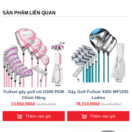
SẢN PHẨM LIÊN QUAN
Fullset gậy golf nữ G300 PGM
Gậy Golf Fullset XXIO MP1200
Chính Hãng
Ladies
13,650,000đ
76,214,000đ
16,250,000đ
95,270,000đ
Thêm vào giỏ
Thêm vào giỏ