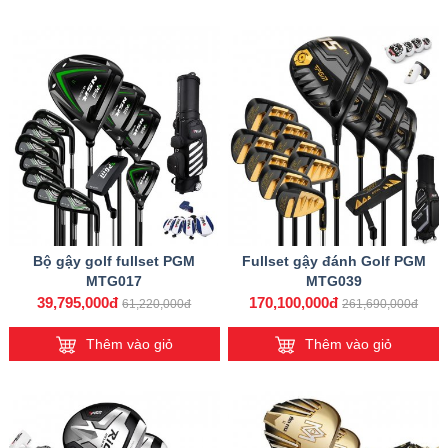
Bộ gậy golf fullset PGM
Fullset gậy đánh Golf PGM
MTG017
MTG039
39,795,000đ
170,100,000đ
61,220,000đ
261,690,000đ
Thêm vào giỏ
Thêm vào giỏ