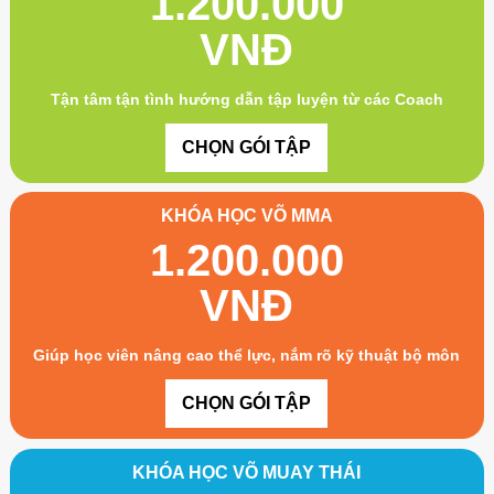
1.200.000
VNĐ
Tận tâm tận tình hướng dẫn tập luyện từ các Coach
CHỌN GÓI TẬP
KHÓA HỌC VÕ MMA
1.200.000
VNĐ
Giúp học viên nâng cao thể lực, nắm rõ kỹ thuật bộ môn
CHỌN GÓI TẬP
KHÓA HỌC VÕ MUAY THÁI