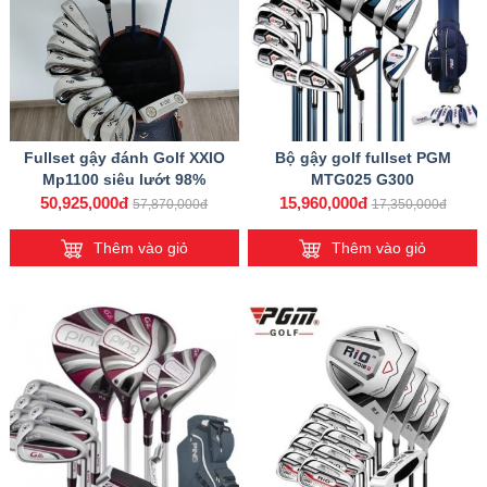
Fullset gậy đánh Golf XXIO
Bộ gậy golf fullset PGM
Mp1100 siêu lướt 98%
MTG025 G300
50,925,000đ
15,960,000đ
57,870,000đ
17,350,000đ
Thêm vào giỏ
Thêm vào giỏ