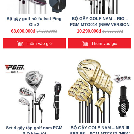
Bộ gậy golf nữ fullset Ping
BỘ GẬY GOLF NAM – RIO –
Gle 2
PGM MTG014 (NEW VERSION
2019)
63,000,000đ
10,290,000đ
84,000,000đ
15,830,000đ
Thêm vào giỏ
Thêm vào giỏ
Set 4 gậy tập golf nam PGM
BỘ GẬY GOLF NAM – NSR III
RIO kèm túi
SERIES – PGM MTG033 (NEW