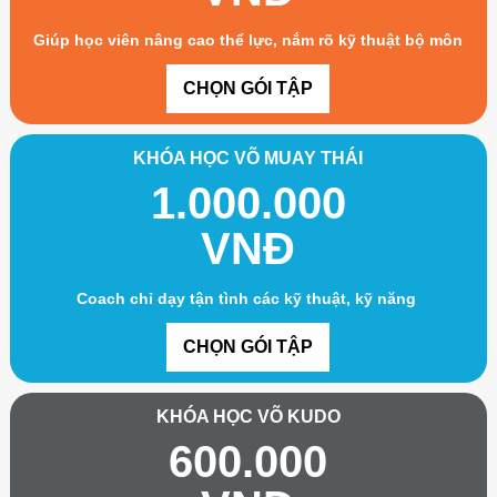
Giúp học viên nâng cao thể lực, nắm rõ kỹ thuật bộ môn
CHỌN GÓI TẬP
KHÓA HỌC VÕ MUAY THÁI
1.000.000
VNĐ
Coach chỉ dạy tận tình các kỹ thuật, kỹ năng
CHỌN GÓI TẬP
KHÓA HỌC VÕ KUDO
600.000