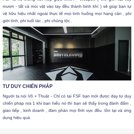
mượn - tất cả mọi vật vào tay đều thành binh khí ) sẽ giúp bạn tự
vệ hữu hiệu nhất ngoài thực tế mọi tình huống mọi hạng cân , phi
giới tính, phi tuổi tác , phi chủng tộc .
TƯ DUY CHIẾN PHÁP
Người ta nói Võ + Thuật - Chỉ có tại FSF bạn mới được dạy tư duy
chiến pháp mà 1 khi bạn hiểu nó thì bạn sẽ thấy trong đánh đấm ,
giao tiếp , kinh doanh , đàm phán mọi lĩnh vực đều tồn tại và ứng
dụng hiệu quả.