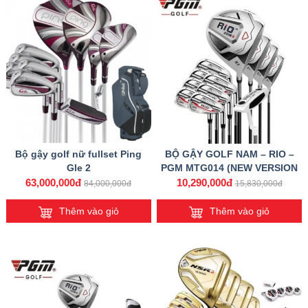
Bộ gậy golf nữ fullset Ping
BỘ GẬY GOLF NAM – RIO –
Gle 2
PGM MTG014 (NEW VERSION
2019)
63,000,000đ
10,290,000đ
84,000,000đ
15,830,000đ
Thêm vào giỏ
Thêm vào giỏ