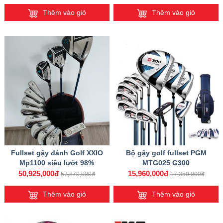
Thêm vào giỏ
Thêm vào giỏ
Fullset gậy đánh Golf XXIO
Bộ gậy golf fullset PGM
Mp1100 siêu lướt 98%
MTG025 G300
50,925,000đ
15,960,000đ
57,870,000đ
17,350,000đ
Thêm vào giỏ
Thêm vào giỏ