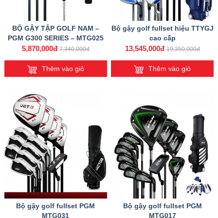
BỘ GẬY TẬP GOLF NAM –
Bộ gậy golf fullset hiệu TTYGJ
PGM G300 SERIES – MTG025
cao cấp
(4 GẬY)
5,870,000đ
13,545,000đ
7,340,000đ
19,350,000đ
Thêm vào giỏ
Thêm vào giỏ
Bộ gậy golf fullset PGM
Bộ gậy golf fullset PGM
MTG031
MTG017