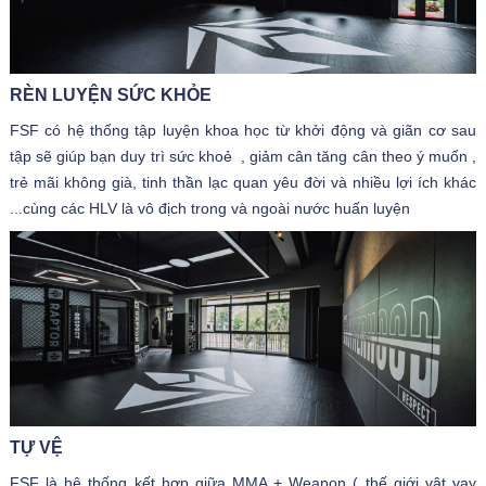
RÈN LUYỆN SỨC KHỎE
FSF có hệ thống tập luyện khoa học từ khởi động và giãn cơ sau
tập sẽ giúp bạn duy trì sức khoẻ , giảm cân tăng cân theo ý muốn ,
trẻ mãi không già, tinh thần lạc quan yêu đời và nhiều lợi ích khác
...cùng các HLV là vô địch trong và ngoài nước huấn luyện
TỰ VỆ
FSF là hệ thống kết hợp giữa MMA + Weapon ( thế giới vật vay