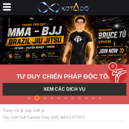
0
TƯ DUY CHIẾN PHÁP ĐỘC TÔN
XEM CÁC DỊCH VỤ
Trang chủ
❯
Gậy Golf
❯
Gậy chơi Golf Fairway Ping G425 MAX/LST/SFT