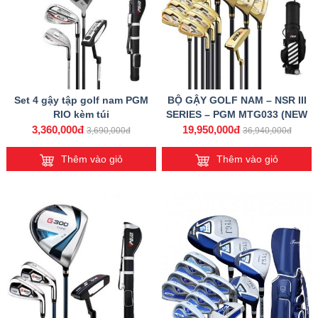
Set 4 gậy tập golf nam PGM
BỘ GẬY GOLF NAM – NSR III
RIO kèm túi
SERIES – PGM MTG033 (NEW
VERSION)
3,360,000đ
19,950,000đ
3,690,000đ
36,940,000đ
Thêm vào giỏ
Thêm vào giỏ