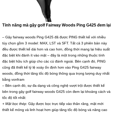
Tính năng mà gậy golf Fairway Woods Ping G425 đem lại
– Gậy fairway woods Ping G425 đã được PING thiết kế với nhiều
tùy chọn gồm 3 model: MAX, LST và SFT. Tất cả 3 phiên bản này
đều được thiết kế dài hơn và cao hơn, đồng thời mang lại hiệu suất
đặc biệt khi đánh ít vào mặt – đây là một trong những thuộc tính
đặc biệt hữu ích giúp cho các cú đánh ngoài. Bên cạnh đó, PING
cũng đã thiết kế tỷ lệ xoáy ổn định hơn vào Ping G425 fairway
woods, đồng thời tăng tốc độ bóng thông qua trọng lượng duy nhất
bằng vonfram
– Bên cạnh đó, sự đa dạng và công nghệ vượt trội được thiết kế
bên trong gậy golf fairway woods G425 còn đem lại khoảng cách và
tốc độ tốt nhất:
+ Mặt bọc thép:
Gậy được bọc trực tiếp vào thân răng, mặt mới
thiết kế mỏng và linh hoạt hơn giúp tăng tốc độ bóng và nâng cao