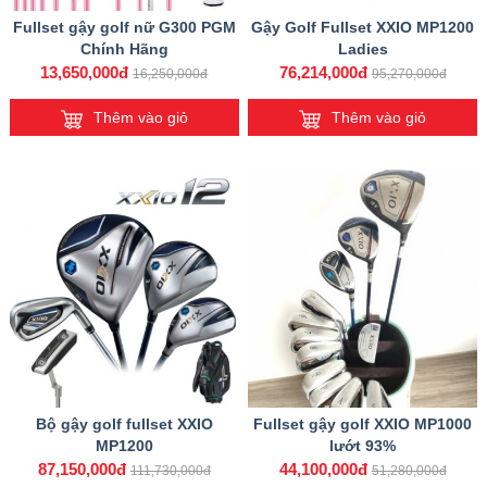
Fullset gậy golf nữ G300 PGM
Gậy Golf Fullset XXIO MP1200
Chính Hãng
Ladies
13,650,000đ
76,214,000đ
16,250,000đ
95,270,000đ
Thêm vào giỏ
Thêm vào giỏ
Bộ gậy golf fullset XXIO
Fullset gậy golf XXIO MP1000
MP1200
lướt 93%
87,150,000đ
44,100,000đ
111,730,000đ
51,280,000đ