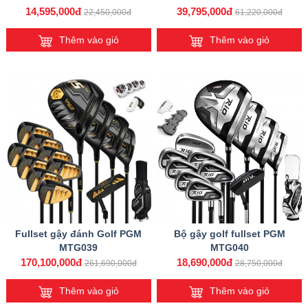
14,595,000đ
39,795,000đ
22,450,000đ
61,220,000đ
Thêm vào giỏ
Thêm vào giỏ
Fullset gậy đánh Golf PGM
Bộ gậy golf fullset PGM
MTG039
MTG040
170,100,000đ
18,690,000đ
261,690,000đ
28,750,000đ
Thêm vào giỏ
Thêm vào giỏ