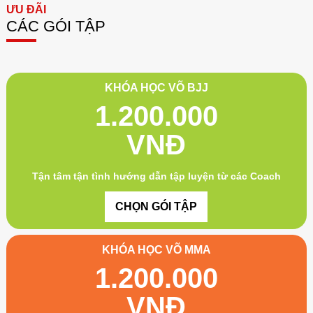
ƯU ĐÃI
CÁC GÓI TẬP
KHÓA HỌC VÕ BJJ
1.200.000
VNĐ
Tận tâm tận tình hướng dẫn tập luyện từ các Coach
CHỌN GÓI TẬP
KHÓA HỌC VÕ MMA
1.200.000
VNĐ