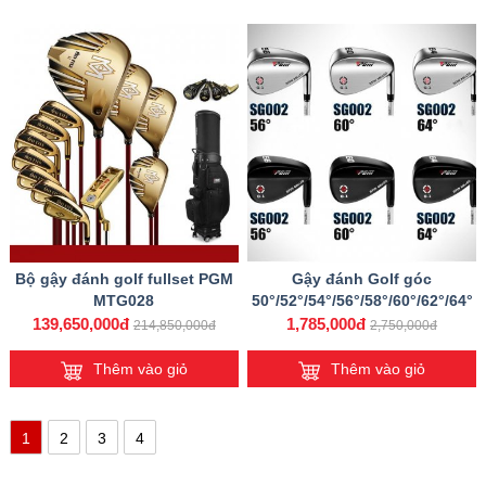
Bộ gậy đánh golf fullset PGM
Gậy đánh Golf góc
MTG028
50°/52°/54°/56°/58°/60°/62°/64°
139,650,000đ
1,785,000đ
214,850,000đ
2,750,000đ
Thêm vào giỏ
Thêm vào giỏ
1
2
3
4