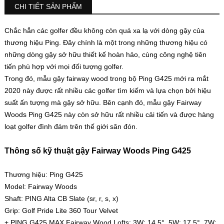
CHI TIẾT SẢN PHẨM
Chắc hẳn các golfer đều không còn quá xa lạ với dòng gậy của
thương hiệu Ping. Đây chính là một trong những thương hiệu có
những dòng gậy sở hữu thiết kế hoàn hảo, cùng công nghệ tiên
tiến phù hợp với mọi đối tượng golfer.
Trong đó, mẫu gậy fairway wood trong bộ Ping G425 mới ra mắt
2020 này được rất nhiều các golfer tìm kiếm và lựa chọn bởi hiệu
suất ấn tượng mà gậy sở hữu. Bên cạnh đó, mẫu gậy Fairway
Woods Ping G425 này còn sở hữu rất nhiều cải tiến và được hàng
loạt golfer đình đám trên thế giới săn đón.
Thông số kỹ thuật gậy Fairway Woods Ping G425
Thương hiệu: Ping G425
Model: Fairway Woods
Shaft: PING Alta CB Slate (sr, r, s, x)
Grip: Golf Pride Lite 360 Tour Velvet
+ PING G425 MAX Fairway Wood Lofts: 3W: 14.5°, 5W: 17.5°, 7W: