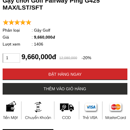
Gậy chơi Golf Fairway Ping G425
MAX/LST/SFT
Phân loại
: Gậy Golf
Giá
:
9,660,000đ
Lượt xem
: 1406
9,660,000đ
-20%
12,080,000
ĐẶT HÀNG NGAY
THÊM VÀO GIỎ HÀNG