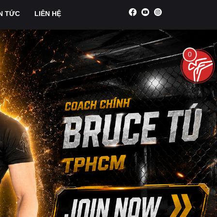
N TỨC
LIÊN HỆ
0