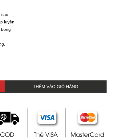
 cao
ập luyện
 bóng
ng.
THÊM VÀO GIỎ HÀNG