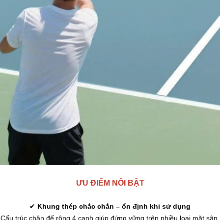
ƯU ĐIỂM NỔI BẬT
✔
Khung thép chắc chắn – ổn định khi sử dụng
Cấu trúc chân đế rộng 4 cạnh giúp đứng vững trên nhiều loại mặt sân.