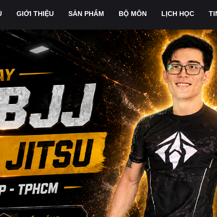
Ủ
GIỚI THIỆU
SẢN PHẨM
BỘ MÔN
LỊCH HỌC
TI