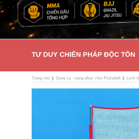
TƯ DUY CHIẾN PHÁP ĐỘC TÔN
Trang chủ
❯
Dụng cụ - trang phục chơi Pickabell
❯
Lưới t