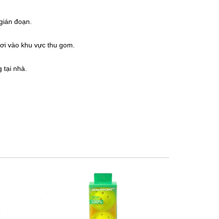
gián đoạn.
rơi vào khu vực thu gom.
 tại nhà.