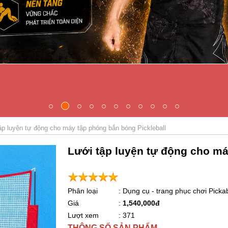
ập luyện tự động cho máy tập phóng bắn bóng Pickleball
Lưới tập luyện tự động cho má
Phân loại
: Dụng cụ - trang phục chơi Pickab
Giá
:
1,540,000đ
Lượt xem
: 371
THÔNG SỐ SẢN PHẨM