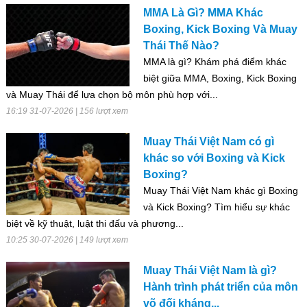
MMA Là Gì? MMA Khác
Boxing, Kick Boxing Và Muay
Thái Thế Nào?
MMA là gì? Khám phá điểm khác
biệt giữa MMA, Boxing, Kick Boxing
và Muay Thái để lựa chọn bộ môn phù hợp với...
16:19 31-07-2026 | 156 lượt xem
Muay Thái Việt Nam có gì
khác so với Boxing và Kick
Boxing?
Muay Thái Việt Nam khác gì Boxing
và Kick Boxing? Tìm hiểu sự khác
biệt về kỹ thuật, luật thi đấu và phương...
10:25 30-07-2026 | 149 lượt xem
Muay Thái Việt Nam là gì?
Hành trình phát triển của môn
võ đối kháng...