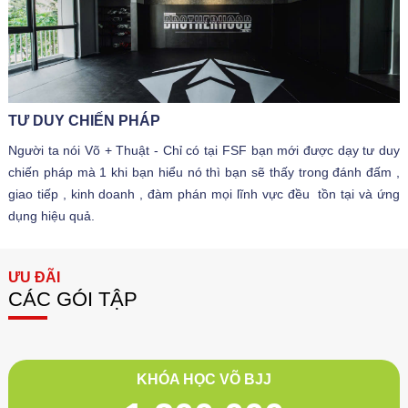
TƯ DUY CHIẾN PHÁP
Người ta nói Võ + Thuật - Chỉ có tại FSF bạn mới được dạy tư duy
chiến pháp mà 1 khi bạn hiểu nó thì bạn sẽ thấy trong đánh đấm ,
giao tiếp , kinh doanh , đàm phán mọi lĩnh vực đều tồn tại và ứng
dụng hiệu quả.
ƯU ĐÃI
CÁC GÓI TẬP
KHÓA HỌC VÕ BJJ