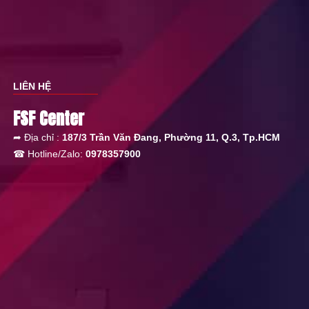
LIÊN HỆ
FSF Center
➦ Địa chỉ :
187/3 Trần Văn Đang, Phường 11, Q.3, Tp.HCM
☎ Hotline/Zalo:
0978357900