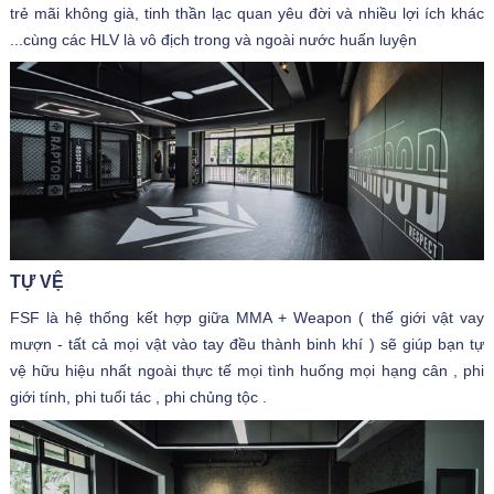
trẻ mãi không già, tinh thần lạc quan yêu đời và nhiều lợi ích khác
...cùng các HLV là vô địch trong và ngoài nước huấn luyện
TỰ VỆ
FSF là hệ thống kết hợp giữa MMA + Weapon ( thế giới vật vay
mượn - tất cả mọi vật vào tay đều thành binh khí ) sẽ giúp bạn tự
vệ hữu hiệu nhất ngoài thực tế mọi tình huống mọi hạng cân , phi
giới tính, phi tuổi tác , phi chủng tộc .