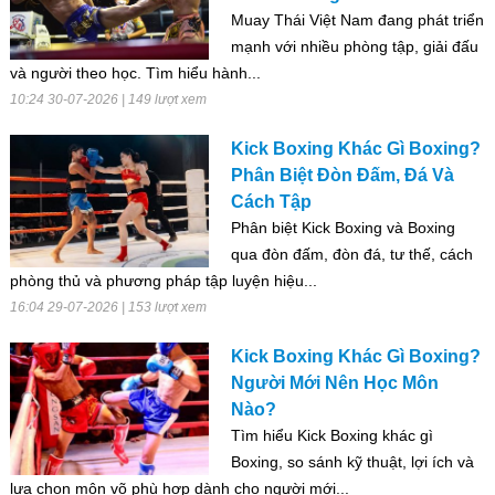
Muay Thái Việt Nam đang phát triển
mạnh với nhiều phòng tập, giải đấu
và người theo học. Tìm hiểu hành...
10:24 30-07-2026 | 149 lượt xem
Kick Boxing Khác Gì Boxing?
Phân Biệt Đòn Đấm, Đá Và
Cách Tập
Phân biệt Kick Boxing và Boxing
qua đòn đấm, đòn đá, tư thế, cách
phòng thủ và phương pháp tập luyện hiệu...
16:04 29-07-2026 | 153 lượt xem
Kick Boxing Khác Gì Boxing?
Người Mới Nên Học Môn
Nào?
Tìm hiểu Kick Boxing khác gì
Boxing, so sánh kỹ thuật, lợi ích và
lựa chọn môn võ phù hợp dành cho người mới...