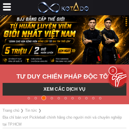
0
TƯ DUY CHIẾN PHÁP ĐỘC TÔN
XEM CÁC DỊCH VỤ
Trang chủ
❯
Tin tức
❯
Địa chỉ bán vợt Pickleball chính hãng cho người mới và chuyên nghiệp
tại TP.HCM